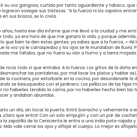
ír su voz gangosa, curtida por tanto aguardiente y tabaco, que al
ro lograron sosegar sus tristezas. “A la fuerza ni los zapatos entran
en sus brazos, se lo creía.
ce años, hasta ese día infame que me llevó a la ciudad y me entr
 todo, ya era hora de que me ganara la vida, y porque además, ‘
lo que bien te den estas gentes; ya sabes que a la fuerza…» «Ni 
e la voz ya le carraspeaba y los ojos se le inundaban de lluvia.
da me faltaba, que no fuera su olor a humo y a tierra mojada.
 ricos todo sí que entraba. A la fuerza. Los gritos de la doña e
o desmanchar las pantaletas, por mal lavar los platos y hablar as
e la cocinera, por estorbarle en la cocina, por desordenarle la
ndo se besuqueaba con el jardinero. Los pellizcos de las hijas 
or no haberles tendido la cama, por no haberles hecho bien las
acer y andaban aburridas.
arto un día, sin tocar la puerta. Entró borracho y vehemente a
a, ¡claro que entra! Con un solo empujón y con un par de cacheta
a la zapatilla de la Cenicienta le entra a una india pata-rajada
 Más vale cerrar los ojos y aflojar el cuerpo. Lo mejor es aflojar