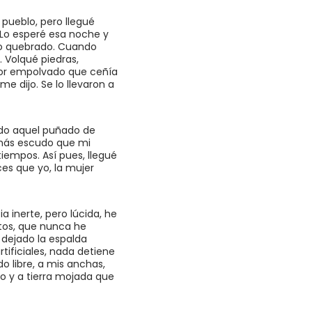
 pueblo, pero llegué
 Lo esperé esa noche y
po quebrado. Cuando
 Volqué piedras,
umor empolvado que ceñía
me dijo. Se lo llevaron a
ndo aquel puñado de
n más escudo que mi
iempos. Así pues, llegué
nces que yo, la mujer
a inerte, pero lúcida, he
etos, que nunca he
 dejado la espalda
ificiales, nada detiene
o libre, a mis anchas,
o y a tierra mojada que