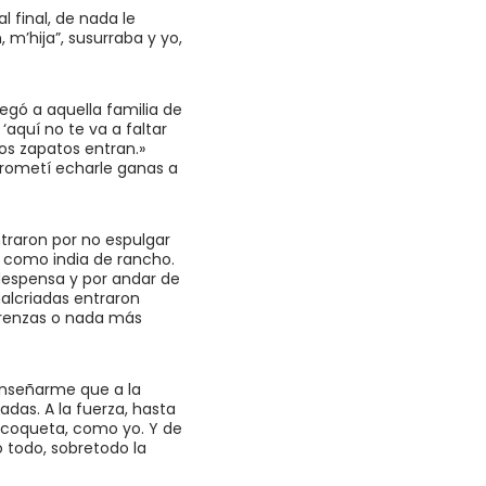
 final, de nada le
, m’hija”, susurraba y yo,
egó a aquella familia de
aquí no te va a faltar
los zapatos entran.»
 Prometí echarle ganas a
ntraron por no espulgar
í, como india de rancho.
 despensa y por andar de
malcriadas entraron
 trenzas o nada más
 enseñarme que a la
das. A la fuerza, hasta
 y coqueta, como yo. Y de
lo todo, sobretodo la