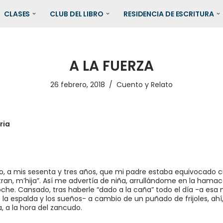
CLASES
CLUB DEL LIBRO
RESIDENCIA DE ESCRITURA
A LA FUERZA
26 febrero, 2018
Cuento y Relato
ria
, a mis sesenta y tres años, que mi padre estaba equivocado c
tran, m’hija”. Así me advertía de niña, arrullándome en la hamac
che. Cansado, tras haberle “dado a la caña” todo el día -a esa 
a espalda y los sueños- a cambio de un puñado de frijoles, ahí,
a la hora del zancudo.