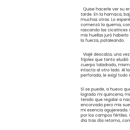
Quise hacerle ver su err
tarde. En la hamaca, ba
muchas otras. Lo esper
comenzó la quema, corrí
rascando las cicatrices
mis huellas juró haberlo 
la fuerza, pataleando.
Viajé descalza, una ve
frijoles que tanto eludi
cuerpo taladrado, mismo 
intacta al otro lado. Al 
perforada, le exigí todo a
Sí se puede, a huevo que
logrado mi quincena, mi 
tenido que regalar a nad
encorvada pero mis sueñ
mi esencia agujereada. C
por los campos fértiles
día tras día retomo, con 