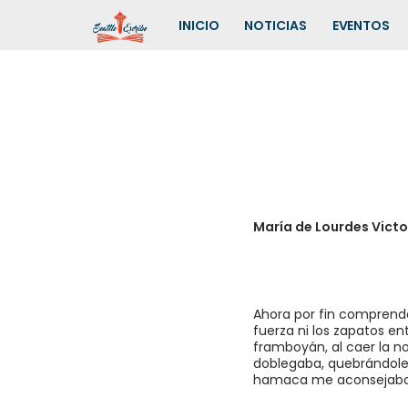
INICIO
NOTICIAS
EVENTOS
Saltar
al
contenido
María de Lourdes Victo
Ahora por fin comprendo
fuerza ni los zapatos en
framboyán, al caer la no
doblegaba, quebrándole l
hamaca me aconsejaba, 