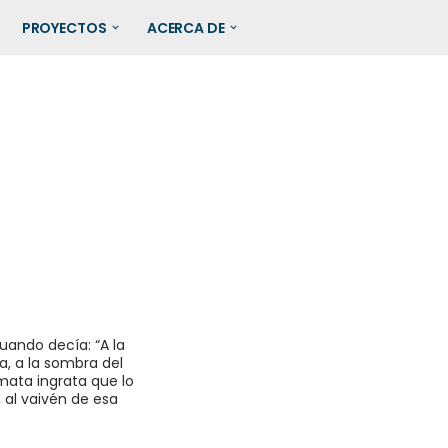
PROYECTOS
ACERCA DE
uando decía: “A la
a, a la sombra del
mata ingrata que lo
 al vaivén de esa