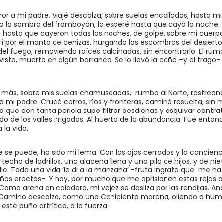
or a mi padre. Viajé descalza, sobre suelas encalladas, hasta mi
jo la sombra del framboyán, lo esperé hasta que cayó la noche.
é hasta que cayeron todas las noches, de golpe, sobre mi cuer
 por el manto de cenizas, hurgando los escombros del desierto.
 del fuego, removiendo raíces calcinadas, sin encontrarlo. El r
visto, muerto en algún barranco. Se lo llevó la caña –y el trago- 
z más, sobre mis suelas chamuscadas, rumbo al Norte, rastrea
ó a mi padre. Crucé cerros, ríos y fronteras, caminé resuelta, si
que con tanta pericia supo filtrar desdichas y esquivar contrat
lado de los valles irrigados. Al huerto de la abundancia. Fue ento
 la vida.
 se puede, ha sido mi lema. Con los ojos cerrados y la concienci
techo de ladrillos, una alacena llena y una pila de hijos, y de ni
ie. Toda una vida ‘le di a la manzana’ -fruta ingrata que me ha
os erectos-. Y hoy, por mucho que me aprisionen estas rejas art
omo arena en coladera, mi vejez se desliza por las rendijas. And
. Camino descalza, como una Cenicienta morena, oliendo a hum
este puño artrítico, a la fuerza.