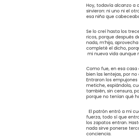
Hoy, todavía alcanzo a o
sirvieron: ni uno ni el ot
esa niña que cabeceaba 
Se lo creí hasta los tre
ricos, porque después de
nada, m’hija, aprovecha 
completé el dicho, porqu
mi nueva vida aunque na
Como fue, en esa casa de
bien las lentejas, por n
Entraron los empujones d
metiche, espiándola, cua
también, sin censura, p
porque no tenían qué h
El patrón entró a mi cu
fuerza, todo sí que entr
los zapatos entran. Hast
nada sirve ponerse terca.
conciencia.