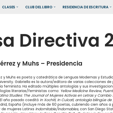
CLASES
CLUB DEL LIBRO
RESIDENCIA DE ESCRITURA
a Directiva 
iérrez y Muhs – Presidencia
rrez y Muhs es poeta y catedrática de Lenguas Modernas y Estudi
versity. Gabriella es la autora/editora de varias colecciones de p
eoría feminista. Ha editado múltiples antologías y sus investigaci
ologías literarias/feministas como:
Yellow Medicine Review
,
Puent
tina Studies: The Journal of Mujeres Activas en Letras y Cam
bio
 El año pasado coeditó
In Xochitl, In Cuícatl, antología bilingüe 
rid, España (incluye más de 60 poetas, cubriendo cien años a pa
r de mujeres Latinxs
Indomitable/Indomables,
con San Diego Stat