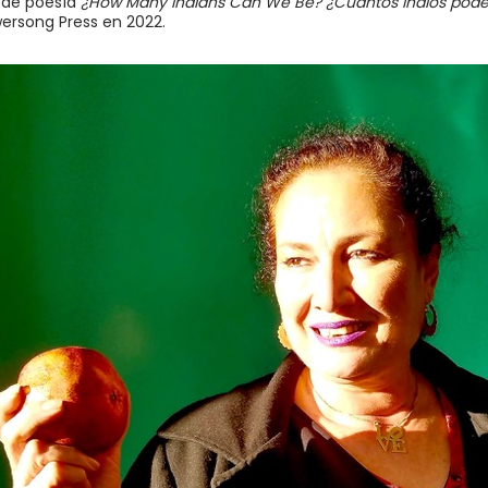
 de poesía
¿How Many Indians Can We Be? ¿Cuántos indios pod
ersong Press en 2022.