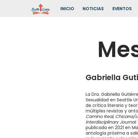
INICIO
NOTICIAS
EVENTOS
Saltar
al
contenido
Mes
Gabriella Gut
La Dra. Gabriella Gutié
Sexualidad en Seattle Uni
de crítica literaria y t
múltiples revistas y ant
Camino Real
,
Chicana/La
Interdisciplinary Journal
.
publicada en 2021 en Mad
antología próxima a sali