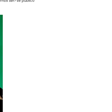
emos ser?
se publicó