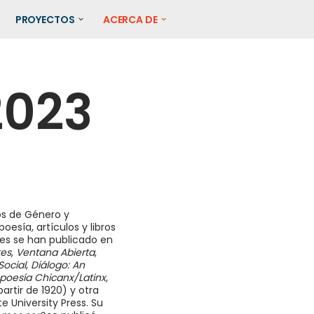
PROYECTOS
ACERCA DE
2023
os de Género y
oesía, artículos y libros
ones se han publicado en
es
,
Ventana Abierta
,
Social
,
Diálogo: An
de poesía Chicanx/Latinx
,
rtir de 1920) y otra
e University Press. Su