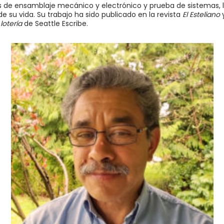
de ensamblaje mecánico y electrónico y prueba de sistemas, la 
e su vida. Su trabajo ha sido publicado en la revista
El Esteliano
y
lotería
de Seattle Escribe.