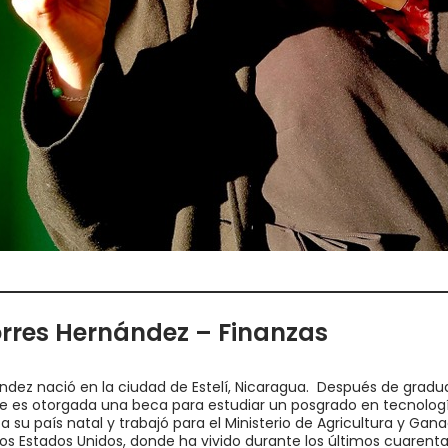
orres Hernández – Finanzas
ández nació en la ciudad de Estelí, Nicaragua. Después de gra
 le es otorgada una beca para estudiar un posgrado en tecnolog
a su país natal y trabajó para el Ministerio de Agricultura y Gan
 Estados Unidos, donde ha vivido durante los últimos cuarenta