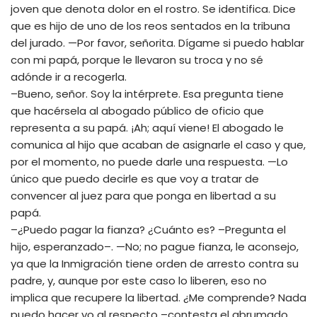
joven que denota dolor en el rostro. Se identifica. Dice
que es hijo de uno de los reos sentados en la tribuna
del jurado. —Por favor, señorita. Dígame si puedo hablar
con mi papá, porque le llevaron su troca y no sé
adónde ir a recogerla.
–Bueno, señor. Soy la intérprete. Esa pregunta tiene
que hacérsela al abogado público de oficio que
representa a su papá. ¡Ah; aquí viene! El abogado le
comunica al hijo que acaban de asignarle el caso y que,
por el momento, no puede darle una respuesta. —Lo
único que puedo decirle es que voy a tratar de
convencer al juez para que ponga en libertad a su
papá.
–¿Puedo pagar la fianza? ¿Cuánto es? –Pregunta el
hijo, esperanzado–. —No; no pague fianza, le aconsejo,
ya que la Inmigración tiene orden de arresto contra su
padre, y, aunque por este caso lo liberen, eso no
implica que recupere la libertad. ¿Me comprende? Nada
puedo hacer yo al respecto –contesta el abrumado