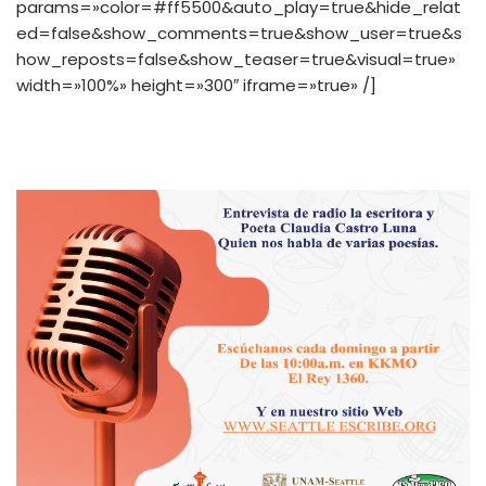
params=»color=#ff5500&auto_play=true&hide_relat
ed=false&show_comments=true&show_user=true&s
how_reposts=false&show_teaser=true&visual=true»
width=»100%» height=»300″ iframe=»true» /]