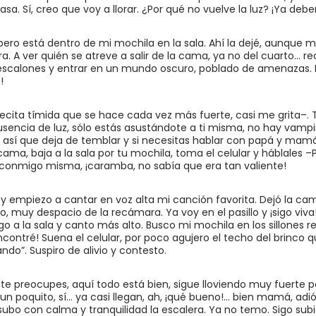
sa. Sí, creo que voy a llorar. ¿Por qué no vuelve la luz? ¡Ya debe
 pero está dentro de mi mochila en la sala. Ahí la dejé, aunque
 A ver quién se atreve a salir de la cama, ya no del cuarto… rec
ce escalones y entrar en un mundo oscuro, poblado de amenazas
!
cita tímida que se hace cada vez más fuerte, casi me grita–. T
usencia de luz, sólo estás asustándote a ti misma, no hay vampir
así que deja de temblar y si necesitas hablar con papá y mamá
cama, baja a la sala por tu mochila, toma el celular y háblales –P
r conmigo misma, ¡caramba, no sabía que era tan valiente!
 empiezo a cantar en voz alta mi canción favorita. Dejó la ca
o, muy despacio de la recámara. Ya voy en el pasillo y ¡sigo viva!
o a la sala y canto más alto. Busco mi mochila en los sillones r
ncontré! Suena el celular, por poco agujero el techo del brinco
ndo”. Suspiro de alivio y contesto.
te preocupes, aquí todo está bien, sigue lloviendo muy fuerte 
un poquito, sí… ya casi llegan, ah, ¡qué bueno!… bien mamá, adi
subo con calma y tranquilidad la escalera. Ya no temo. Sigo sub