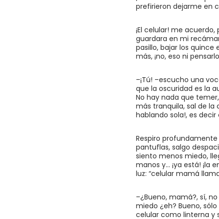
prefirieron dejarme en ca
¡El celular! me acuerdo,
guardara en mi recámara.
pasillo, bajar los quin
más, ¡no, eso ni pensarlo
–¡Tú! –escucho una voce
que la oscuridad es la a
No hay nada que temer, 
más tranquila, sal de la 
hablando sola!, es deci
Respiro profundamente y
pantuflas, salgo despaci
siento menos miedo, lleg
manos y… ¡ya está! ¡la e
luz: “celular mamá llama
–¿Bueno, mamá?, sí, no 
miedo ¿eh? Bueno, sólo 
celular como linterna y 