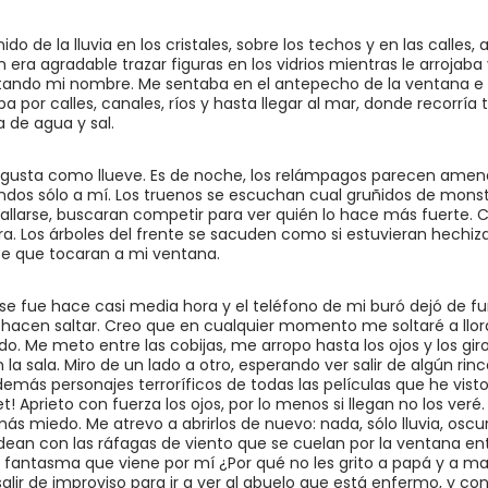
do de la lluvia en los cristales, sobre los techos y en las calle
 era agradable trazar figuras en los vidrios mientras le arrojab
ando mi nombre. Me sentaba en el antepecho de la ventana e
a por calles, canales, ríos y hasta llegar al mar, donde recorría
 de agua y sal.
 gusta como llueve. Es de noche, los relámpagos parecen amena
ndos sólo a mí. Los truenos se escuchan cual gruñidos de mons
allarse, buscaran competir para ver quién lo hace más fuerte. Ci
uera. Los árboles del frente se sacuden como si estuvieran hech
e que tocaran a mi ventana.
 se fue hace casi media hora y el teléfono de mi buró dejó de fu
hacen saltar. Creo que en cualquier momento me soltaré a llor
edo. Me meto entre las cobijas, me arropo hasta los ojos y los g
la sala. Miro de un lado a otro, esperando ver salir de algún rin
emás personajes terroríficos de todas las películas que he vist
et! Aprieto con fuerza los ojos, por lo menos si llegan no los ve
s miedo. Me atrevo a abrirlos de nuevo: nada, sólo lluvia, oscu
dean con las ráfagas de viento que se cuelan por la ventana entr
n fantasma que viene por mí ¿Por qué no les grito a papá y a m
 salir de improviso para ir a ver al abuelo que está enfermo, y con 