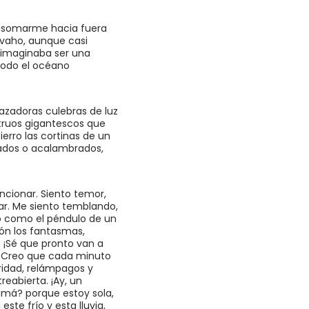
s, asomarme hacia fuera
a vaho, aunque casi
 imaginaba ser una
 todo el océano
zadoras culebras de luz
truos gigantescos que
erro las cortinas de un
izados o acalambrados,
ncionar. Siento temor,
ar. Me siento temblando,
iro como el péndulo de un
cón los fantasmas,
o ¡Sé que pronto van a
ré. Creo que cada minuto
ridad, relámpagos y
eabierta. ¡Ay, un
amá? porque estoy sola,
este frío y esta lluvia,