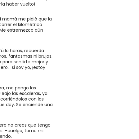
ría haber vuelto!
 mi mamá me pidió que la
orrer el kilométrico
. Me estremezco aún
ú lo harás, recuerda
os, fantasmas ni brujas.
 para sentirte mejor y
ero… si soy yo, ¡estoy
ma, me pongo las
 Bajo las escaleras, ya
ecorriéndolos con las
 que doy. Se enciende una
pero no creas que tengo
ós. –cuelgo, tomo mi
iendo.