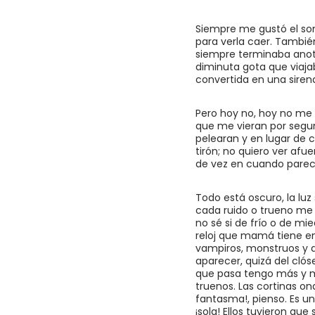
Siempre me gustó el soni
para verla caer. También
siempre terminaba anot
diminuta gota que viajab
convertida en una sirena
Pero hoy no, hoy no me
que me vieran por segu
pelearan y en lugar de c
tirón; no quiero ver af
de vez en cuando parec
Todo está oscuro, la luz
cada ruido o trueno me 
no sé si de frío o de mi
reloj que mamá tiene en 
vampiros, monstruos y d
aparecer, quizá del clós
que pasa tengo más y má
truenos. Las cortinas on
fantasma!, pienso. Es u
¡sola! Ellos tuvieron que