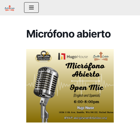
Saltar
al
Micrófono abierto
contenido