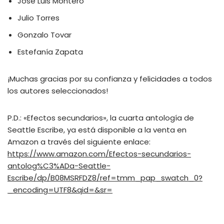
José Luis Montero
Julio Torres
Gonzalo Tovar
Estefanía Zapata
¡Muchas gracias por su confianza y felicidades a todos
los autores seleccionados!
P.D.: «Efectos secundarios», la cuarta antología de
Seattle Escribe, ya está disponible a la venta en
Amazon a través del siguiente enlace:
https://www.amazon.com/Efectos-secundarios-
antolog%C3%ADa-Seattle-
Escribe/dp/B08MSRFDZ8/ref=tmm_pap_swatch_0?
_encoding=UTF8&qid=&sr=