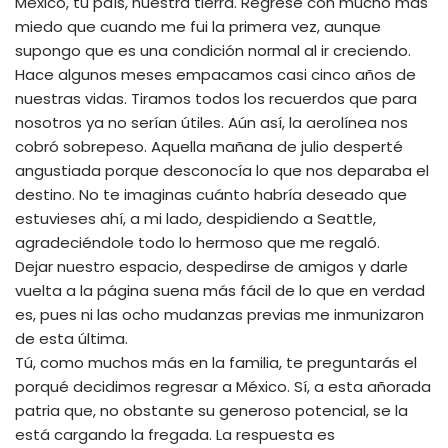
México, tu país, nuestra tierra. Regresé con mucho más
miedo que cuando me fui la primera vez, aunque
supongo que es una condición normal al ir creciendo.
Hace algunos meses empacamos casi cinco años de
nuestras vidas. Tiramos todos los recuerdos que para
nosotros ya no serían útiles. Aún así, la aerolínea nos
cobró sobrepeso. Aquella mañana de julio desperté
angustiada porque desconocía lo que nos deparaba el
destino. No te imaginas cuánto habría deseado que
estuvieses ahí, a mi lado, despidiendo a Seattle,
agradeciéndole todo lo hermoso que me regaló.
Dejar nuestro espacio, despedirse de amigos y darle
vuelta a la página suena más fácil de lo que en verdad
es, pues ni las ocho mudanzas previas me inmunizaron
de esta última.
Tú, como muchos más en la familia, te preguntarás el
porqué decidimos regresar a México. Sí, a esta añorada
patria que, no obstante su generoso potencial, se la
está cargando la fregada. La respuesta es