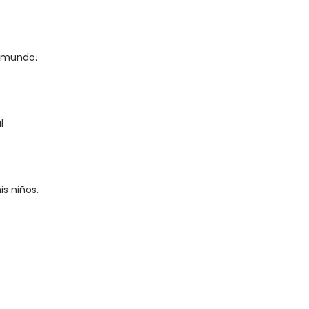
l mundo.
l
is niños.