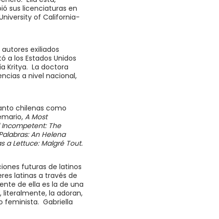
ió sus licenciaturas en
iversity of California-
autores exiliados
ó a los Estados Unidos
ía Kritya. La doctora
cias a nivel nacional,
 tanto chilenas como
emario,
A Most
Incompetent: The
Palabras: An Helena
s a Lettuce: Malgré Tout.
ones futuras de latinos
res latinas a través de
nte de ella es la de una
 literalmente, la adoran,
 feminista. Gabriella