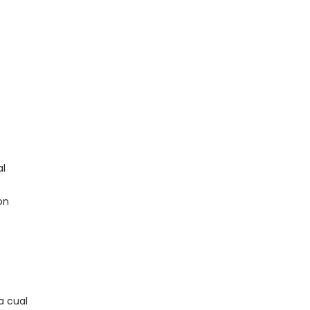
al
on
a cual