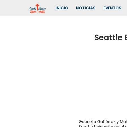
INICIO
NOTICIAS
EVENTOS
Saltar
al
contenido
Seattle 
Gabriella Gutiérrez y Mu
Seattle University en el