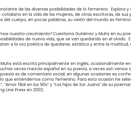
nstante de las diversas posibilidades de lo femenino. Explora y 
o cotidiano en la vida de las mujeres, de otras escritoras, de sus
es del cuerpo, en pocas palabras, su visión del mundo es femin
mos nuestro crecimiento?
Cuestiona Gutiérrez y Muhs en su poes
posibilidades de nueva vida, que se van quedando en el olvido. E
tan a la voz poética de quedarse, estática y entre la multitud
y Muhs está escrita principalmente en inglés, ocasionalmente 
chas veces mezcla español en su poesía, a veces son versos 
u poesía es de comentario social, en algunas ocasiones es confe
r lo que entendemos como femenino. Para esta ocasión he selec
”, “Amor filial en los 90s” y “Los hijos de Sor Juana” de su poemar
ng Line Press en 2002.