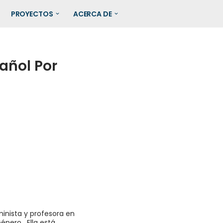
PROYECTOS
ACERCA DE
pañol Por
minista y profesora en
énero. Ella está,