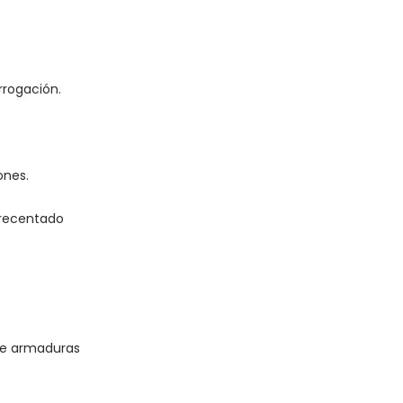
rrogación.
ones.
crecentado
de armaduras