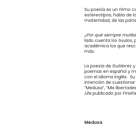
Su poesía es un ritmo co
estereotipos, habla de l
maternidad, de las part
¿Por qué siempre mutila
lado cuenta los óvulos, 
académica los que resca
más.
La poesía de Gutiérrez 
poemas en español y mu
con el idioma inglés. S
intención de cuestiona
“Medusa”, “Mis libertades
Life
publicado por Finishi
Medusa