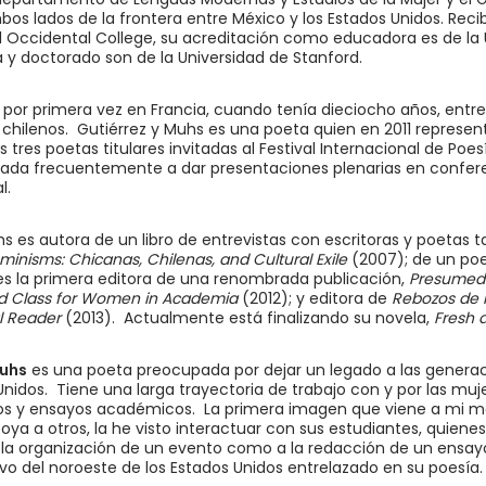
s lados de la frontera entre México y los Estados Unidos. Recib
 Occidental College, su acreditación como educadora es de la Un
 y doctorado son de la Universidad de Stanford.
 por primera vez en Francia, cuando tenía dieciocho años, entre 
chilenos. Gutiérrez y Muhs es una poeta quien en 2011 represent
 tres poetas titulares invitadas al Festival Internacional de Poes
itada frecuentemente a dar presentaciones plenarias en conferen
l.
hs es autora de un libro de entrevistas con escritoras y poetas
nisms: Chicanas, Chilenas, and Cultural Exile
(2007); de un po
es la primera editora de una renombrada publicación,
Presumed 
and Class for Women in Academia
(2012); y editora de
Rebozos de 
al Reader
(2013). Actualmente está finalizando su novela,
Fresh a
Muhs
es una poeta preocupada por dejar un legado a las generaci
 Unidos. Tiene una larga trayectoria de trabajo con y por las muje
ulos y ensayos académicos. La primera imagen que viene a mi me
a a otros, la he visto interactuar con sus estudiantes, quienes,
 la organización de un evento como a la redacción de un ensayo
ervo del noroeste de los Estados Unidos entrelazado en su poesía.