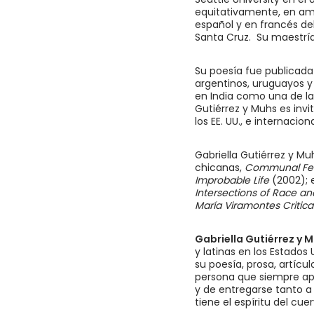
equitativamente, en ambo
español y en francés del
Santa Cruz. Su maestría
Su poesía fue publicada
argentinos, uruguayos y 
en India como una de las
Gutiérrez y Muhs es inv
los EE. UU., e internaciona
Gabriella Gutiérrez y Mu
chicanas,
Communal Femi
Improbable Life
(2002); 
Intersections of Race 
María Viramontes Critic
Gabriella Gutiérrez y 
y latinas en los Estados
su poesía, prosa, artíc
persona que siempre apoy
y de entregarse tanto a
tiene el espíritu del cu