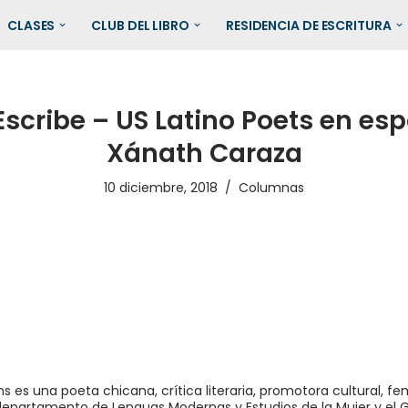
CLASES
CLUB DEL LIBRO
RESIDENCIA DE ESCRITURA
Escribe – US Latino Poets en es
Xánath Caraza
10 diciembre, 2018
Columnas
hs es una poeta chicana, crítica literaria, promotora cultural, fe
 departamento de Lenguas Modernas y Estudios de la Mujer y el G