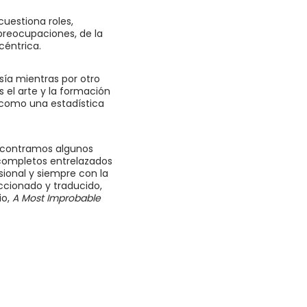
cuestiona roles,
 preocupaciones, de la
océntrica.
ía mientras por otro
s el arte y la formación
, como una estadística
encontramos algunos
completos entrelazados
sional y siempre con la
cionado y traducido,
io,
A Most Improbable