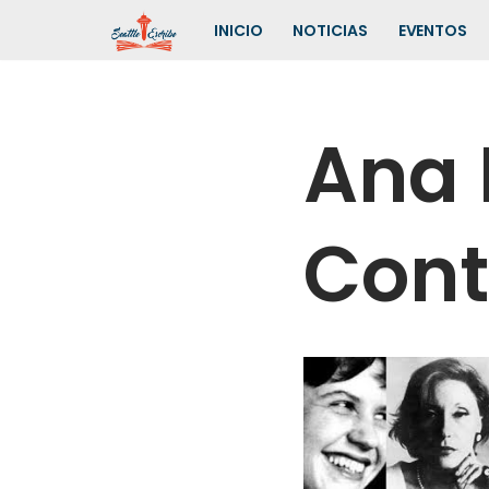
INICIO
NOTICIAS
EVENTOS
Saltar
al
contenido
Ana 
Cont