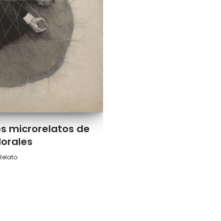
os microrelatos de
Morales
Relato