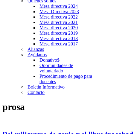
Quiénes somos
Mesa directiva 2024
Mesa Directiva 2023
Mesa directiva 2022
Mesa directiva 2021
Mesa directiva 2020
Mesa directiva 2019
Mesa directiva 2018
Mesa directiva 2017
Alianzas
Ayúdanos
Donativo$
Oportunidades de
voluntariado
Procedimiento de pago para
docentes
Boletín Informativo
Contacto
prosa